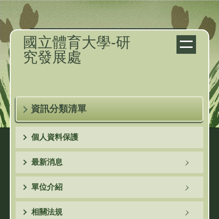
跳
到
主
國立體育大學-研
要
究發展處
內
容
區
資訊分類清單
個人資料保護
最新消息
單位介紹
相關法規