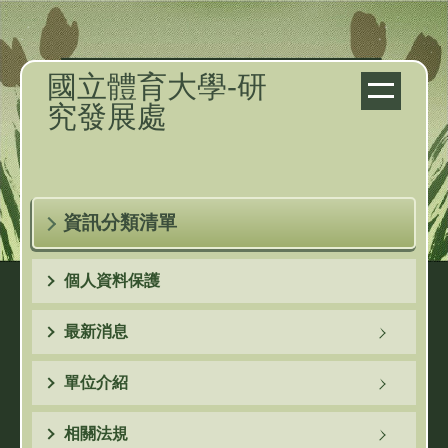
跳
到
主
國立體育大學-研
要
究發展處
內
容
區
資訊分類清單
個人資料保護
最新消息
單位介紹
相關法規