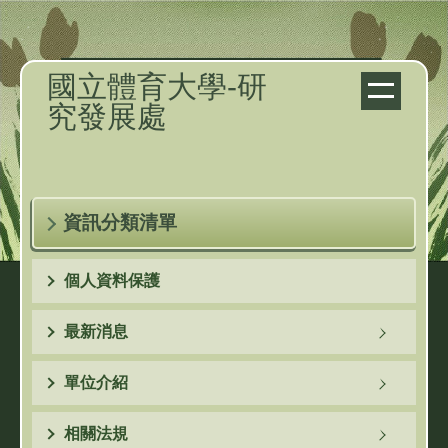
跳
到
主
國立體育大學-研
要
究發展處
內
容
區
資訊分類清單
個人資料保護
最新消息
單位介紹
相關法規