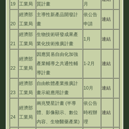
19
工業局
質計畫
月
經濟部
主導性新產品開發計
依公告
連結
20
工業局
畫
申請
經濟部
生物技術研發成果產
1月
連結
21
工業局
業化技術推廣計畫
因應貿易自由化加強
經濟部
產業輔導之共通性輔
1-2月
連結
22
工業局
導計畫
經濟部
自由軟體產業推廣計
10月
連結
23
工業局
畫示範應用計畫
兩兆雙星計畫 (半導
依公告
經濟部
體、影像顯示、數位
時程辦
連結
24
工業局
內容、生物醫藥產業)
理