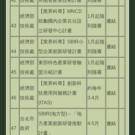
42
技術處
界開發產業技術計畫
到隨審
【業界科專】MNCD
經濟部
1月起隨
鼓勵國內企業在台設
連結
43
技術處
到隨審
立研發中心計畫
經濟部
【業界科專】SBIR小
1月起隨
連結
44
技術處
型企業創新研發計畫
到隨審
經濟部
東部特色產業研發聯
1月起隨
連結
45
技術處
盟示範計畫
到隨審
【業界科專】創新科
經濟部
約每年
技應用與服務計畫
連結
46
技術處
3-4月
(ITAS)
SBIR(地方型)－「地
台北市
方產業創新研發推動
4-5月
連結
47
政府
計畫」