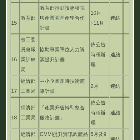
教育部推動技專校院
10月
教育部
與產業園區產學合作
連結
15
~11月
計畫
勞工委
依公告
員會職
協助事業單位人力資
時程辦
連結
16
業訓練
源提升計畫
理
局
經濟部
中小企業即時技術輔
2月
連結
17
工業局
導計畫
依公告
經濟部
「產業升級轉型整合
時程辦
連結
18
工業局
服務計畫」
理
經濟部
CMMI提升資訊軟體品
5月及9
連結