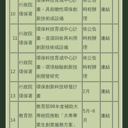
環保科技育成中心計
依公告
行政院
畫－具前瞻性環保創
時程辦
連結
10
環保署
新技術或設備
理
環保科技育成中心計
依公告
行政院
11
畫－資源回收再利用
時程辦
連結
環保署
創新技術或設備
理
環保科技育成中心計
依公告
行政院
畫－環境檢驗創新技
時程辦
連結
12
環保署
術開發研究
理
行政院
環保創新科技研發計
2月
連結
13
環保署
畫
教育部98年度補助大
5月~6
教育部
專校院推動「大專畢
連結
14
月
業生創業服務方案」