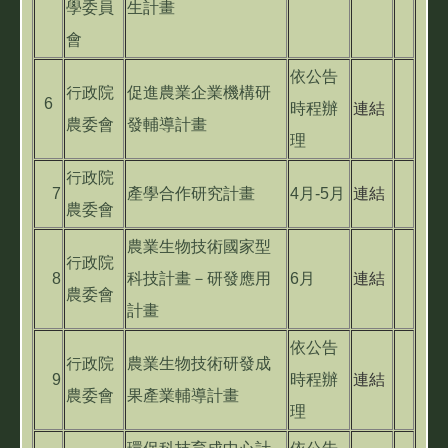
學委員
生計畫
會
依公告
行政院
促進農業企業機構研
6
時程辦
連結
農委會
發輔導計畫
理
行政院
7
產學合作研究計畫
4月-5月
連結
農委會
農業生物技術國家型
行政院
8
科技計畫－研發應用
6月
連結
農委會
計畫
依公告
行政院
農業生物技術研發成
9
時程辦
連結
農委會
果產業輔導計畫
理