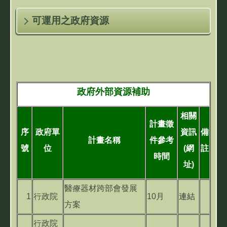
可運用之政府資源
政府外部資源補助
相關
計畫徵
序
政府單
資訊
備
計畫名稱
件參考
號
位
(網
註
時間
址)
醫療器材跨部會發展
1
行政院
10月
連結
方案
行政院