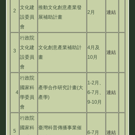
文化建
推動文化創意產業發
2
2月
連結
設委員
展補助計畫
會
行政院
文化建
文化創意產業補助計
4月及
3
連結
設委員
畫
10月
會
行政院
1-2月、
國家科
產學合作研究計畫(大
4
6-7月、
連結
學委員
產學)
9-10月
會
行政院
國家科
臺灣科普傳播事業催
5
6-7月
連結