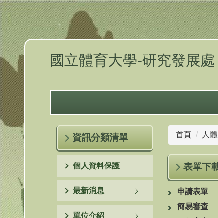
跳
到
主
要
內
國立體育大學-研究發展處
容
區
首頁
人體
資訊分類清單
個人資料保護
表單下
最新消息
申請表單
簡易審查
單位介紹