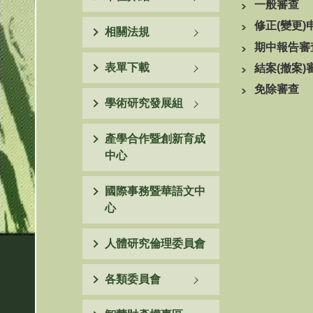
一般審查
修正(變更)
相關法規
期中報告審
表單下載
結案(撤案)
免除審查
學術研究發展組
產學合作暨創新育成
中心
國際事務暨華語文中
心
人體研究倫理委員會
各類委員會