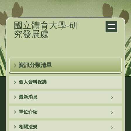
跳
到
主
國立體育大學-研
要
究發展處
內
容
區
資訊分類清單
個人資料保護
最新消息
單位介紹
相關法規