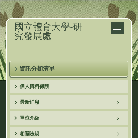
跳
到
主
國立體育大學-研
要
究發展處
內
容
區
資訊分類清單
個人資料保護
最新消息
單位介紹
相關法規