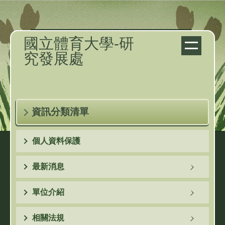
跳
到
主
國立體育大學-研
要
究發展處
內
容
區
資訊分類清單
個人資料保護
最新消息
單位介紹
相關法規