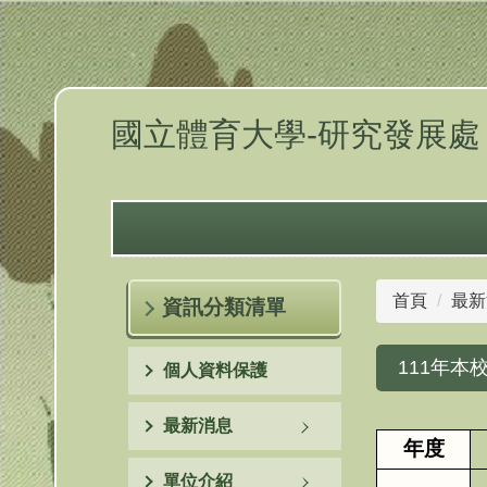
跳
到
主
要
內
國立體育大學-研究發展處
容
區
首頁
最新
資訊分類清單
111年
個人資料保護
最新消息
年度
單位介紹