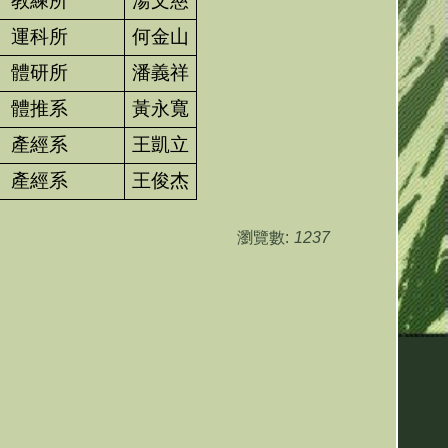
教練所
湯文慈
運科所
何金山
體研所
潘義祥
體推系
黃永寬
產經系
王凱立
產經系
王俊杰
瀏覽數:
1237