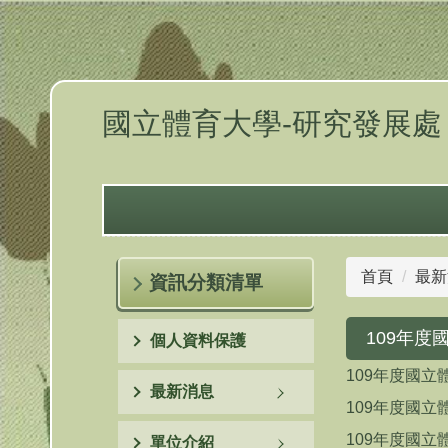
跳
到
主
要
內
國立體育大學-研究發展處
容
區
首頁
最新
資訊分類清單
109年
個人資料保護
109年度國立
最新消息
109年度國立
109年度國立
單位介紹