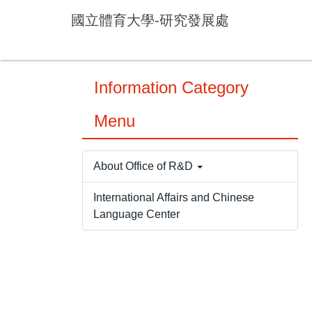
Jump
國立體育大學-研究發展處
to
the
main
content
Information Category
block
Menu
About Office of R&D
International Affairs and Chinese
Language Center