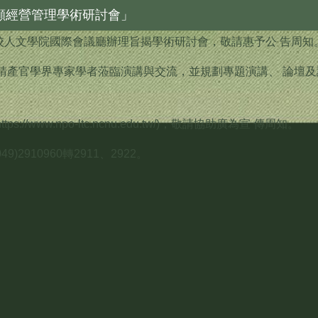
顧經營管理學術研討會」
本 校人文學院國際會議廳辦理旨揭學術研討會，敬請惠予公 告周知
 請產官學界專家學者蒞臨演講與交流，並規劃專題演講、 論壇及
ww.npo-ltc.ncnu.edu.tw/)，敬請協助廣為宣 傳周知。
910960轉2911、2922。