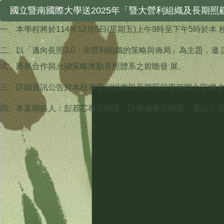
國立暨南國際大學送2025年「暨大營利組織及長期照
一、本學程將於114年12月5日(星期五)上午9時至下午5時於
二、以「邁向長照3.0：非營利組織的策略與佈局」為主題，邀
式、跨界合作與永續策略推動長照體系之前瞻發 展。
三、詳細資訊公告於本校非營利組織與長期照顧學程聯合官網 (https://w
四、本案聯絡人：彭若芯專任助理、許雅涵專任助理，電話： (049)2